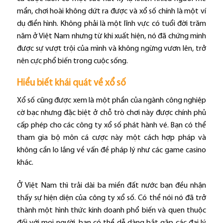
mẩn, chơi hoài không dứt ra được và xổ số chính là một ví
dụ điển hình. Không phải là một lĩnh vực có tuổi đời trăm
năm ở Việt Nam nhưng từ khi xuất hiện, nó đã chứng minh
được sự vượt trội của mình và không ngừng vươn lên, trở
nên cực phổ biến trong cuộc sống.
Hiểu biết khái quát về xổ số
Xổ số cũng được xem là một phần của ngành công nghiệp
cờ bạc nhưng đặc biệt ở chỗ trò chơi này được chính phủ
cấp phép cho các công ty xổ số phát hành vé. Bạn có thể
tham gia bộ môn cá cược này một cách hợp pháp và
không cần lo lắng về vấn đề pháp lý như các game casino
khác.
Ở Việt Nam thì trải dài ba miền đất nước bạn đều nhận
thấy sự hiện diện của công ty xổ số. Có thể nói nó đã trở
thành một hình thức kinh doanh phổ biến và quen thuộc
đối với mọi người, bạn có thể dễ dàng bắt gặp các đại lý