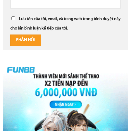
Lưu tên của tôi, email, và trang web trong trình duyệt này
cho lần bình luận kế tiếp của tôi.