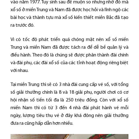
vào năm 1977. Tuy sinh sau đẻ muộn so nhưng nhờ đó mà
xổ số ở miền Trung và Nam đã được học hỏi và lĩnh ngộ các
bài học và thành tựu mà xổ số kiến thiết miền Bắc đã tạo
ra trước đó.
Vì có tốc độ phát triển quá chóng mặt nên xổ số miền
Trung và miền Nam đã được tách ra để dễ bề quản lý và
điều hành. Theo đó là chúng sẽ được phân thành đài chính
và đài phụ, các đài xổ số của các tỉnh hoạt động riêng biệt
với nhau.
Tại miền Trung thì sẽ có 3 nhà đài cung cấp vé số, với tổng
số giải thưởng chính là 8 và 18 giải phụ, người chơi có cơ
hội nhận số tiền tối đa là 250 triệu đồng. Còn với xổ số
miền Nam thì có từ 3 đến 4 nhà đài phát hành vé mỗi
ngày, lượng tiêu thụ vé ở đây khá đông nên giải thưởng
đưa ra cũng hấp dẫn hơn nhiều.