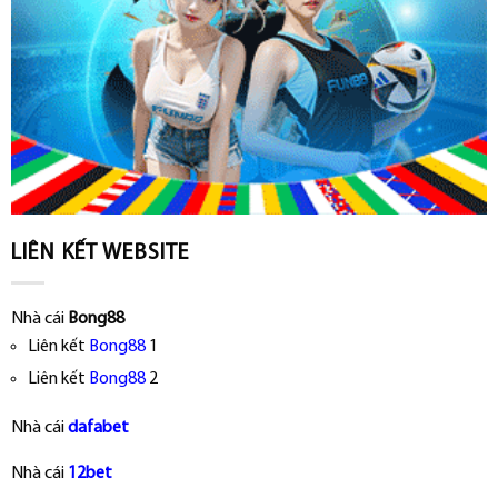
LIÊN KẾT WEBSITE
Nhà cái
Bong88
Liên kết
Bong88
1
Liên kết
Bong88
2
Nhà cái
dafabet
Nhà cái
12bet