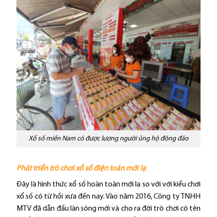
Xổ số miền Nam có được lượng người ủng hộ đông đảo
Phát triển trò chơi xổ số điện toán mới lạ
Đây là hình thức xổ số hoàn toàn mới lạ so với với kiểu chơi
xổ số có từ hồi xưa đến nay. Vào năm 2016, Công ty TNHH
MTV đã dẫn đầu làn sóng mới và cho ra đời trò chơi có tên