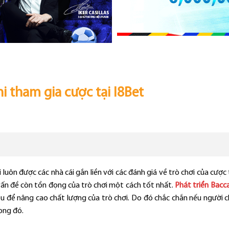
i tham gia cược tại I8Bet
 luôn được các nhà cái gắn liền với các đánh giá về trò chơi của cược 
vấn đề còn tồn đọng của trò chơi một cách tốt nhất.
Phát triển Bacc
ều để nâng cao chất lượng của trò chơi. Do đó chắc chắn nếu người 
ong đó.