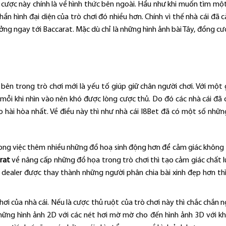
cá cược này chính là về hình thức bên ngoài. Hầu như khi muốn tìm một
n hình đại diện của trò chơi đó nhiều hơn. Chính vì thế nhà cái đã cả
tưởng ngay tới Baccarat. Mặc dù chỉ là những hình ảnh bài Tây, đồng c
bên trong trò chơi mới là yếu tố giúp giữ chân người chơi. Với một 
 mỗi khi nhìn vào nên khó được lòng cược thủ. Do đó các nhà cái đã
 hài hòa nhất. Về điều này thì như nhà cái I8Bet đã có một số những
trong việc thêm nhiều những đồ hoạ sinh động hơn để cảm giác không 
rat
về nâng cấp những đồ họa trong trò chơi thì tạo cảm giác chất 
 dealer được thay thành những người phân chia bài xinh đẹp hơn th
ơi của nhà cái. Nếu là cược thủ ruột của trò chơi này thì chắc chắn n
 những hình ảnh 2D với các nét hơi mờ mờ cho đến hình ảnh 3D với k