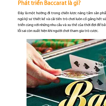
Phát triển Baccarat là gì?
Đây là một hướng đi trong chiến lược nâng tầm sản phẩm
ngũ kỹ sư thiết kế và cải tiến trò chơi luôn cố gắng hết 
triển cùng với những nhu cầu và xu thế của thời đợi để b
lỗi sai còn xuất hiện khi người chơi tham gia trò cược.