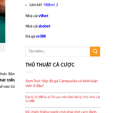
Liên kết
188bet
2
Nhà cái
v9bet
Nhà cái
sbobet
Đá gà
sv388
THỦ THUẬT CÁ CƯỢC
 hơn. Bên
hát triển
Xem Trực tiếp đá gà Campuchia có bình luận
viên ở đâu?
hế nào từ
Đại lý Sv388 là ai? Vì sao nên làm đại lý cho nhà cái
Sv388
Để chiến thắng người chơi phải nhớ cách đánh