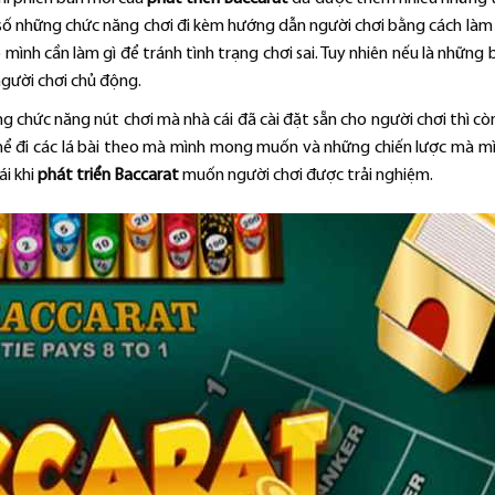
ột số những chức năng chơi đi kèm hướng dẫn người chơi bằng cách làm
 mình cần làm gì để tránh tình trạng chơi sai. Tuy nhiên nếu là những 
người chơi chủ động.
g chức năng nút chơi mà nhà cái đã cài đặt sẵn cho người chơi thì cò
thể đi các lá bài theo mà mình mong muốn và những chiến lược mà m
ái khi
phát triển Baccarat
muốn người chơi được trải nghiệm.