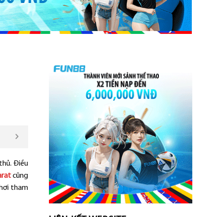
thủ. Điều
arat
cũng
chơi tham