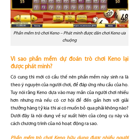
Phần mềm trò chơi Keno – Phát minh được dân chơi Keno ưa
chuộng
Vì sao phần mềm dự đoán trò chơi Keno lại
được phát minh?
Có cung thì mới có cầu thế nên phần mềm này sinh ra là
theo ý nguyện của người chơi, để đáp ứng nhu cầu của họ.
Tuy nói rằng Keno dựa vào may mắn của người chơi nhiều
hơn nhưng mà nếu có cơ hội để đến gần hơn với giải
thưởng hàng tỷ kia thì ai có muốn bỏ qua phải không nào?
Dưới đây là nội dung về sự xuất hiện của công cụ này và
cách chương trình của nó hoạt động ra sao.
Phần mềm trò chơi Keno hữu dụng được nhiều người