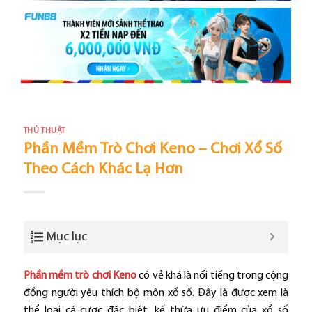
THỦ THUẬT
Phần Mềm Trò Chơi Keno – Chơi Xổ Số
Theo Cách Khác Lạ Hơn
Mục lục
Phần mềm trò chơi Keno
có vẻ khá là nổi tiếng trong cộng
đồng người yêu thích bộ môn xổ số. Đây là được xem là
thể loại cá cược đặc biệt, kế thừa ưu điểm của xổ số