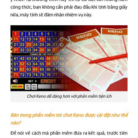
công thức, bạn không cần phải đau đầu khi tính bằng giấy
nữa, máy tính sẽ đảm nhận nhiệm vụ này.
Chơi Keno dễ dàng hơn với phần mềm tiện ích
Bên trong phần mềm trò chơi Keno được cài đặt như thế
nào?
Để nói về cách mà phần mềm đưa ra kết quả, trước tiên