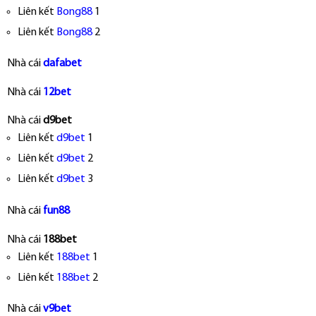
Liên kết
Bong88
1
Liên kết
Bong88
2
Nhà cái
dafabet
Nhà cái
12bet
Nhà cái
d9bet
Liên kết
d9bet
1
Liên kết
d9bet
2
Liên kết
d9bet
3
Nhà cái
fun88
Nhà cái
188bet
Liên kết
188bet
1
Liên kết
188bet
2
Nhà cái
v9bet