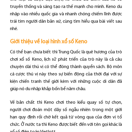
truyền thống và sáng tạo ra thế mạnh cho mình. Keno du
nhập vào nhiều quốc gia và nhanh chóng chiếm lĩnh được
trái tim người dân bản xứ, cùng tìm hiểu qua bài viết sau
nhé.
Giới thiệu về loại hình xổ số Keno
Có thể bạn chưa biết thì Trung Quốc là quê hương của trò
chơi xổ số Keno, lịch sử phát triển của trò này là cả câu
chuyện dài thú vị có thể đóng thành quyển sách. Bộ môn
cá cược thú vị này theo sự biến động của thời đại với sự
kiện chiến tranh thế giới kèm với những cuộc di dân đã
giúp nó du nhập khắp bốn bể năm châu.
Về bản chất thì Keno chơi theo kiểu quay số tự chọn,
người chơi đoán một dãy số ngẫu nhiên trong một giới
hạn quy định rồi chờ kết quả từ vòng qua của đơn vị tổ
chức. Ở nước ta thì Keno được biết đến với tên gọi khác là
xổ số điện toán Vietlott.