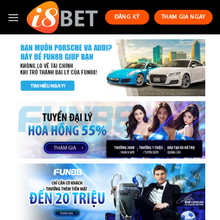
Skip
to
ĐĂNG KÝ
THAM GIA NGAY
content