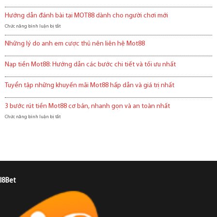
Hướng dẫn đánh bài tại MOT88 dành cho người chơi mới
ở
Chức năng bình luận bị tắt
Hướng
dẫn
Những lý do anh em cược thủ nên liên hệ Mot88
đánh
bài
tại
Nạp tiền Mot88: Hướng dẫn các bước chi tiết và tối ưu nhất
MOT88
dành
Tuyển tập những khuyến mãi Mot88 hấp dẫn và giá trị nhất
cho
người
chơi
3 bước rút tiền Mot88 cơ bản, nhanh gọn và an toàn nhất
mới
ở
Chức năng bình luận bị tắt
3
bước
rút
tiền
Mot88
cơ
bản,
nhanh
I8Bet
gọn
và
an
toàn
nhất