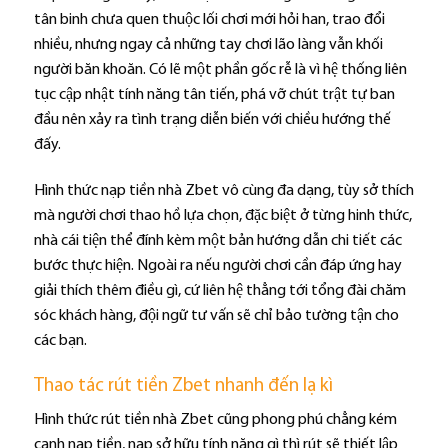
tân binh chưa quen thuộc lối chơi mới hỏi han, trao đổi
nhiều, nhưng ngay cả những tay chơi lão làng vẫn khối
người băn khoăn. Có lẽ một phần gốc rễ là vì hệ thống liên
tục cập nhật tính năng tân tiến, phá vỡ chút trật tự ban
đầu nên xảy ra tình trạng diễn biến với chiều hướng thế
đấy.
Hình thức nạp tiền nhà Zbet vô cùng đa dạng, tùy sở thích
mà người chơi thao hồ lựa chọn, đặc biệt ở từng hinh thức,
nhà cái tiện thể đính kèm một bản hướng dẫn chi tiết các
bước thực hiện. Ngoài ra nếu người chơi cần đáp ứng hay
giải thích thêm điều gì, cứ liên hệ thẳng tới tổng đài chăm
sóc khách hàng, đội ngữ tư vấn sẽ chỉ bảo tường tận cho
các bạn.
Thao tác rút tiền Zbet nhanh đến lạ kì
Hình thức rút tiền nhà Zbet cũng phong phú chẳng kém
cạnh nạp tiền, nạp sở hữu tính năng gì thì rút sẽ thiết lập