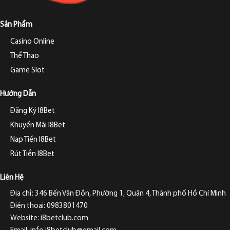
Sản Phẩm
Casino Online
Thể Thao
Game Slot
Hướng Dẫn
Đăng Ký I8Bet
Khuyến Mãi I8Bet
Nạp Tiền I8Bet
Rút Tiền I8Bet
Liên Hệ
Điạ chỉ: 346 Bến Vân Đồn, Phường 1, Quận 4, Thành phố Hồ Chí Minh
Điện thoại: 0983801470
Website: i8betclub.com