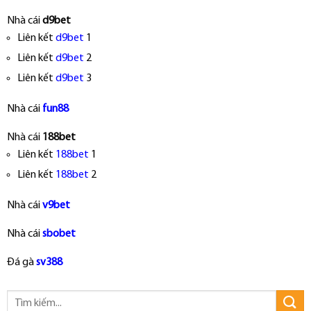
Nhà cái
d9bet
Liên kết
d9bet
1
Liên kết
d9bet
2
Liên kết
d9bet
3
Nhà cái
fun88
Nhà cái
188bet
Liên kết
188bet
1
Liên kết
188bet
2
Nhà cái
v9bet
Nhà cái
sbobet
Đá gà
sv388