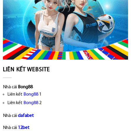
LIÊN KẾT WEBSITE
Nhà cái
Bong88
Liên kết
Bong88
1
Liên kết
Bong88
2
Nhà cái
dafabet
Nhà cái
12bet