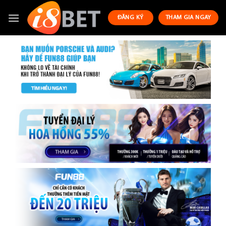
Skip
to
ĐĂNG KÝ
THAM GIA NGAY
content