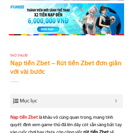
THỦ THUẬT
Nạp tiền Zbet – Rút tiền Zbet đơn giản
với vài bước
Mục lục
Nạp tiền Zbet
là khâu vô cùng quan trọng, mang tính
quyết định xem game thủ đã lên dây cót sẵn sàng bắt tay
vào cuộc chơi hay chưa, còn công việc
rút tiền Zbet
sẽ