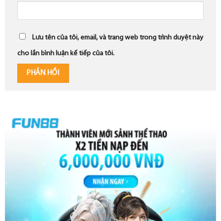
Lưu tên của tôi, email, và trang web trong trình duyệt này
cho lần bình luận kế tiếp của tôi.