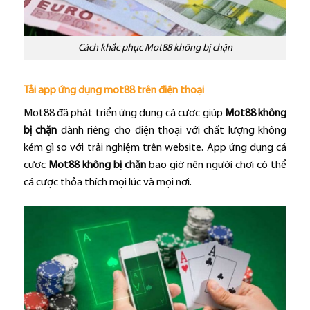
Cách khắc phục Mot88 không bị chặn
Tải app ứng dụng mot88 trên điện thoại
Mot88 đã phát triển ứng dụng cá cược giúp
Mot88 không
bị chặn
dành riêng cho điện thoại với chất lượng không
kém gì so với trải nghiệm trên website. App ứng dụng cá
cược
Mot88 không bị chặn
bao giờ nên người chơi có thể
cá cược thỏa thích mọi lúc và mọi nơi.