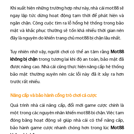
Khi xuất hiện những trường hợp như này, nhà cái mot88 sẽ
ngay lập tức dừng hoạt động tạm thời để phát hiện và
ngăn chặn. Công cuộc tìm ra lỗ hổng hệ thống trong bảo
mật và khắc phục thường sẽ tốn khá nhiều thời gian nên
đây là nguyên do khiến trang chủ mot88 bị chặn lâu nhất.
Tuy nhiên nhờ vậy, người chơi có thể an tâm rằng
Mot88
không bị chặn
trong tương lai khi độ an toàn, bảo mật đã
được nâng cao. Nhà cái cũng thực hiện nâng cấp hệ thống
bảo mật thường xuyên nên các lỗi này đã ít xảy ra hơn
trước rất nhiều.
Nâng cấp và bảo hành cổng trò chơi cá cược
Quá trình nhà cái nâng cấp, đổi mới game cược chính là
một trong các nguyên nhân khiến mot88 bị chặn. Việc tạm
đóng băng hoạt động sẽ giúp nhà cái có thể nâng cấp,
bảo hành game cược nhanh chóng hơn trong lúc
Mot88