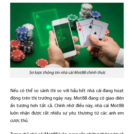
Sơ lược thông tin nhà cái Mot88 chính thức
Nếu có thể so sánh thì so với hầu hết nhà cái đang hoạt
động trên thị trường ngày nay, Mot88 đang có giao diện
ấn tượng hơn tất cả. Chính nhờ điều này, nhà cái Mot88
luôn nhận được rất nhiều sự yêu thương từ các anh em
cược thủ.