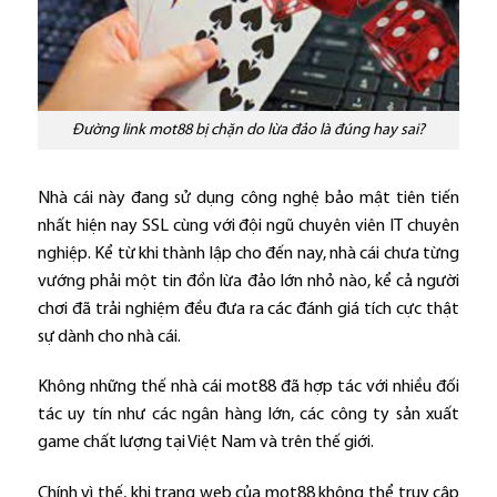
Đường link mot88 bị chặn do lừa đảo là đúng hay sai?
Nhà cái này đang sử dụng công nghệ bảo mật tiên tiến
nhất hiện nay SSL cùng với đội ngũ chuyên viên IT chuyên
nghiệp. Kể từ khi thành lập cho đến nay, nhà cái chưa từng
vướng phải một tin đồn lừa đảo lớn nhỏ nào, kể cả người
chơi đã trải nghiệm đều đưa ra các đánh giá tích cực thật
sự dành cho nhà cái.
Không những thế nhà cái mot88 đã hợp tác với nhiều đối
tác uy tín như các ngân hàng lớn, các công ty sản xuất
game chất lượng tại Việt Nam và trên thế giới.
Chính vì thế, khi trang web của mot88 không thể truy cập