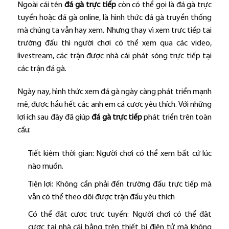
Ngoài cái tên
đá gà trực tiếp
còn có thể gọi là đá gà trực
tuyến hoặc đá gà online, là hình thức đá gà truyền thống
mà chúng ta vẫn hay xem. Nhưng thay vì xem trực tiếp tại
trường đấu thì người chơi có thể xem qua các video,
livestream, các trận được nhà cái phát sóng trực tiếp tại
các trận đá gà.
Ngày nay, hình thức xem đá gà ngày càng phát triển mạnh
mẽ, được hầu hết các anh em cá cược yêu thích. Với những
lợi ích sau đây đã giúp
đá gà trực tiếp
phát triển trên toàn
cầu:
Tiết kiệm thời gian: Người chơi có thể xem bất cứ lúc
nào muốn.
Tiện lợi: Không cần phải đến trường đấu trực tiếp mà
vẫn có thể theo dõi được trận đấu yêu thích
Có thể đặt cược trực tuyến: Người chơi có thể đặt
cược tại nhà cái bằng trên thiết bị điện tử mà không