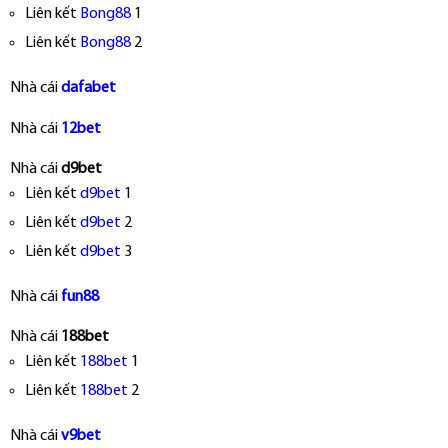
Liên kết
Bong88
1
Liên kết
Bong88
2
Nhà cái
dafabet
Nhà cái
12bet
Nhà cái
d9bet
Liên kết
d9bet
1
Liên kết
d9bet
2
Liên kết
d9bet
3
Nhà cái
fun88
Nhà cái
188bet
Liên kết
188bet
1
Liên kết
188bet
2
Nhà cái
v9bet