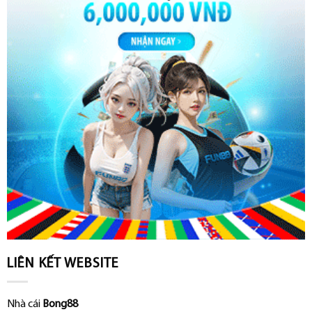
LIÊN KẾT WEBSITE
Nhà cái
Bong88