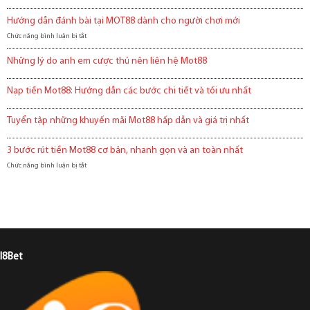
Hướng dẫn đánh bài tại MOT88 dành cho người chơi mới
ở
Chức năng bình luận bị tắt
Hướng
dẫn
Những lý do anh em cược thủ nên liên hệ Mot88
đánh
bài
tại
Nạp tiền Mot88: Hướng dẫn các bước chi tiết và tối ưu nhất
MOT88
dành
Tuyển tập những khuyến mãi Mot88 hấp dẫn và giá trị nhất
cho
người
chơi
3 bước rút tiền Mot88 cơ bản, nhanh gọn và an toàn nhất
mới
ở
Chức năng bình luận bị tắt
3
bước
rút
tiền
Mot88
cơ
bản,
nhanh
I8Bet
gọn
và
an
toàn
nhất