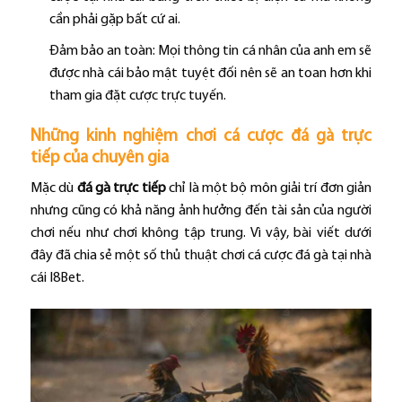
cần phải gặp bất cứ ai.
Đảm bảo an toàn: Mọi thông tin cá nhân của anh em sẽ
được nhà cái bảo mật tuyệt đối nên sẽ an toan hơn khi
tham gia đặt cược trực tuyến.
Những kinh nghiệm chơi cá cược đá gà trực
tiếp của chuyên gia
Mặc dù
đá gà trực tiếp
chỉ là một bộ môn giải trí đơn giản
nhưng cũng có khả năng ảnh hưởng đến tài sản của người
chơi nếu như chơi không tập trung. Vì vậy, bài viết dưới
đây đã chia sẻ một số thủ thuật chơi cá cược đá gà tại nhà
cái I8Bet.