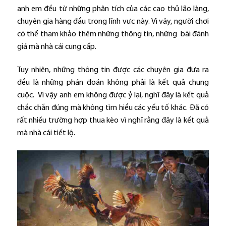
anh em đều từ những phân tích của các cao thủ lão làng,
chuyên gia hàng đầu trong lĩnh vực này. Vì vậy, người chơi
có thể tham khảo thêm những thông tin, những bài đánh
giá mà nhà cái cung cấp.
Tuy nhiên, những thông tin được các chuyên gia đưa ra
đều là những phán đoán không phải là kết quả chung
cuộc. Vì vậy anh em không được ỷ lại, nghĩ đây là kết quả
chắc chắn đúng mà không tìm hiểu các yếu tố khác. Đã có
rất nhiều trường hợp thua kèo vì nghĩ rằng đây là kết quả
mà nhà cái tiết lộ.